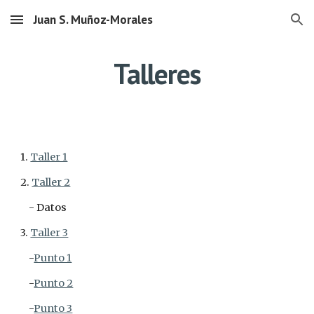
Juan S. Muñoz-Morales
Skip to main content
Skip to navigation
Talleres
1. 
Taller 1
2. 
Taller 2
    - Datos
3. 
Taller 3
    -
Punto 1
    -
Punto 2
    -
Punto 3